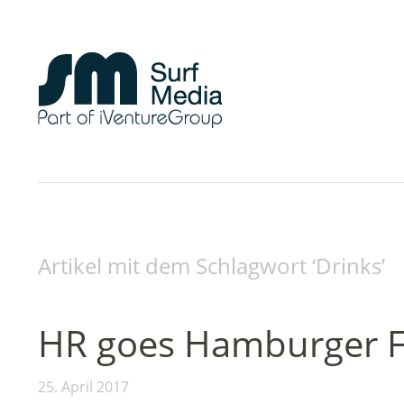
Artikel mit dem Schlagwort ‘
Drinks
’
HR goes Hamburger F
25. April 2017