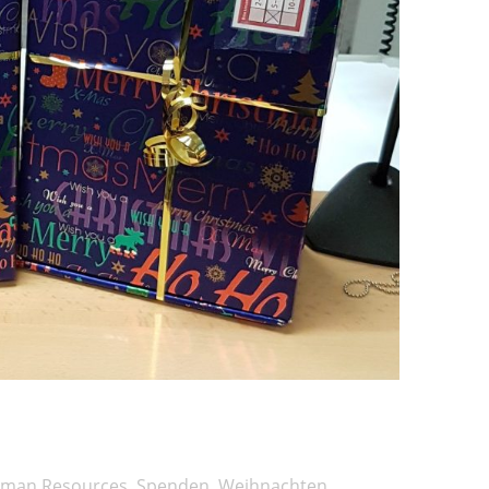
man Resources
,
Spenden
,
Weihnachten
,