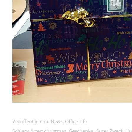
Veröffentlicht in:
News
,
Office Life
Schlagwörter:
christmas
,
Geschenke
,
Guter Zweck
,
Hu