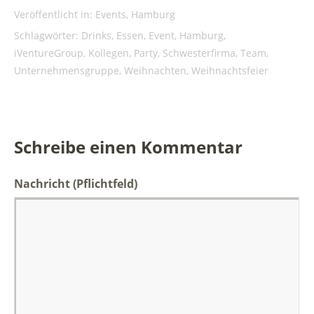
Veröffentlicht in:
Events
,
Hamburg
Schlagwörter:
Drinks
,
Essen
,
Event
,
Hamburg
,
iVentureGroup
,
Kollegen
,
Party
,
Schwesterfirma
,
Team
,
Unternehmensgruppe
,
Weihnachten
,
Weihnachtsfeier
Schreibe einen Kommentar
Nachricht
(Pflichtfeld)