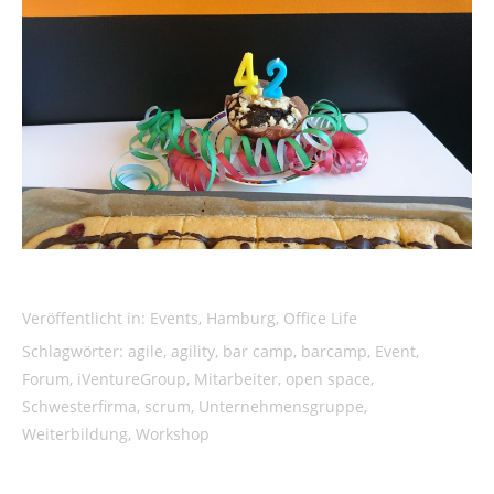
Veröffentlicht in:
Events
,
Hamburg
,
Office Life
Schlagwörter:
agile
,
agility
,
bar camp
,
barcamp
,
Event
,
Forum
,
iVentureGroup
,
Mitarbeiter
,
open space
,
Schwesterfirma
,
scrum
,
Unternehmensgruppe
,
Weiterbildung
,
Workshop