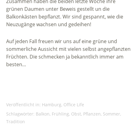
Zusammen haben die beiden letzte Woche ihre
grünen Daumen unter Beweis gestellt un die
Balkonkästen bepflanzt. Wir sind gespannt, wie die
Neuzugänge wachsen und gedeihen!
Auf jeden Fall freuen wir uns auf eine grüne und
sommerliche Aussicht mit vielen selbst angepflanzten
Früchten. Die schmecken ja bekanntlich immer am
besten…
Veröffentlicht in:
Hamburg
,
Office Life
Schlagwörter:
Balkon
,
Frühling
,
Obst
,
Pflanzen
,
Sommer
,
Tradition